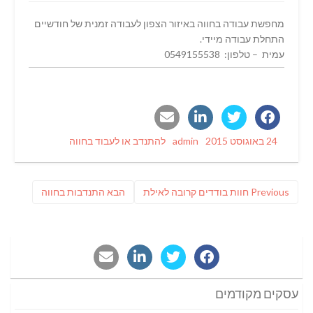
מחפשת עבודה בחווה באיזור הצפון לעבודה זמנית של חודשיים
התחלת עבודה מיידי.
עמית – טלפון: 0549155538
Categories
Author
Posted
24 באוגוסט 2015
admin
להתנדב או לעבוד בחווה
on
ניווט
Previous
פוסט
Previous
חוות בודדים קרובה לאילת
הבא
התנדבות בחווה
post:
הבא:
עסקים מקודמים