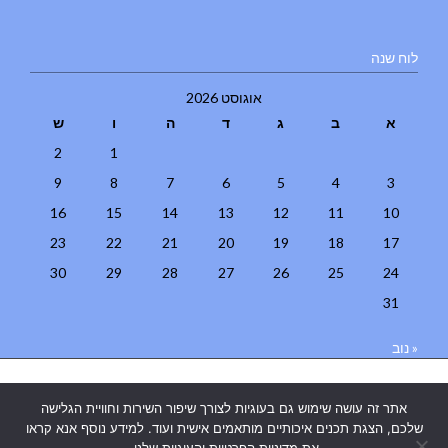
לוח שנה
אוגוסט 2026
א
ב
ג
ד
ה
ו
ש
2
1
9
8
7
6
5
4
3
16
15
14
13
12
11
10
23
22
21
20
19
18
17
30
29
28
27
26
25
24
31
« נוב
בניית אתרים
|
בניית אתרים באר שבע
|
בניית אתרים בבאר שבע
|
קידום
אתר זה עושה שימוש גם בעוגיות לצורך שיפור השירות וחוויית הגלישה
אתרים בבאר שבע
|
שלכם, הצגת תכנים איכותיים מותאמים אישית ועוד. למידע נוסף אנא קראו