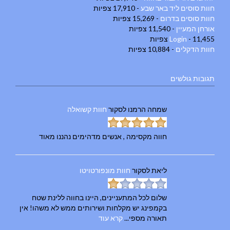
חוות סוסים ליד באר שבע
- 17,910 צפיות
חוות סוסים בדרום
- 15,269 צפיות
אורחן המעיין
- 11,540 צפיות
- 11,455 צפיות
Login
חוות הדקלים
- 10,884 צפיות
תגובות גולשים
שמחה הרמנו
לסקור
חוות קשואלה
חווה מקסימה , אנשים מדהימים נהננו מאוד
ליאת
לסקור
חוות מונפורטויטו
שלום לכל המתעניינים, היינו בחווה ללינת שטח
בקמפינג יש מקלחות ושירותים ממש לא משהו! אין
תאורה מספי...
קרא עוד