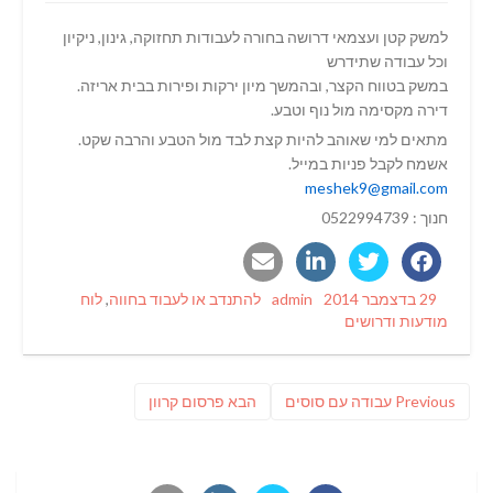
למשק קטן ועצמאי דרושה בחורה לעבודות תחזוקה, גינון, ניקיון
וכל עבודה שתידרש
במשק בטווח הקצר, ובהמשך מיון ירקות ופירות בבית אריזה.
דירה מקסימה מול נוף וטבע.
מתאים למי שאוהב להיות קצת לבד מול הטבע והרבה שקט.
אשמח לקבל פניות במייל.
meshek9@gmail.com
חנוך : 0522994739
Categories
Author
Posted
29 בדצמבר 2014
admin
להתנדב או לעבוד בחווה
,
לוח
on
מודעות ודרושים
ניווט
Previous
פוסט
Previous
עבודה עם סוסים
הבא
פרסום קרוון
post:
הבא: