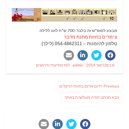
מבצע לסופ"ש זה בלבד: 700 ש"ח לזוג ללילה
צימרים בחוות מתנת מדבר
טלפון להזמנות – 054-4862311 (לילך)
Categories
Author
Posted
6 בפברואר 2014
admin
לוח מודעות ודרושים
on
ניווט
Previous
Previous
דרום אדום בחוות הדקלים
post:
פוסט
הבא
מכתב תודה מגולש/ת באתר
הבא: