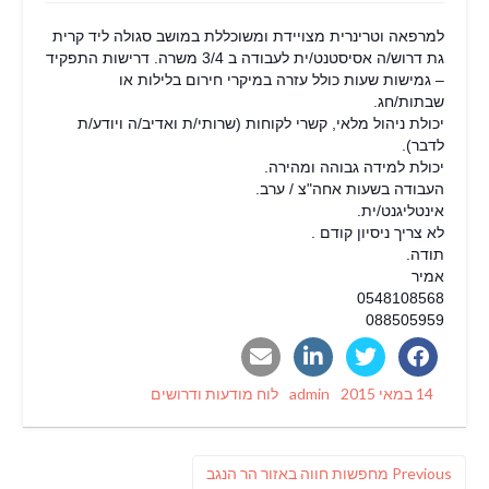
למרפאה וטרינרית מצויידת ומשוכללת במושב סגולה ליד קרית
גת דרוש/ה אסיסטנט/ית לעבודה ב 3/4 משרה. דרישות התפקיד
– גמישות שעות כולל עזרה במיקרי חירום בלילות או
שבתות/חג.
יכולת ניהול מלאי, קשרי לקוחות (שרותי/ת ואדיב/ה ויודע/ת
לדבר).
יכולת למידה גבוהה ומהירה.
העבודה בשעות אחה"צ / ערב.
אינטליגנט/ית.
לא צריך ניסיון קודם .
תודה.
אמיר
0548108568
088505959
Categories
Author
Posted
14 במאי 2015
admin
לוח מודעות ודרושים
on
ניווט
Previous
Previous
מחפשות חווה באזור הר הנגב