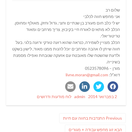
שלום רב
אני מחפש חווה לכלבי
יש לי כלב חום מעורב בן שנתיים וחצי, גדול וחזק, מאולף ומחוסן.
הכלב לא מתאים לאורח חיי בקיבוץ, צריך מרחבים ומאוד
טריטוריאלי.
הכלב מצויין לשמירה, כנראה שהוא רועה טורקי ורועה בלגי. בעל
חווה שיתן לו אהבה ומרחבים יוכל להנות ממנו מאוד, לישון בשקט
ולדעת שהשטח שלו מאובטח עם אזעקה שנובחת ואפילו מסמנת
בשינייה.
מורן – 0523578096
דוא"ל:
livne.moran@gmail.com
Categories
Author
Posted
2 בפברואר 2014
admin
לוח מודעות ודרושים
on
ניווט
Previous
Previous
התנדבות בחווה עם חיות
post:
פוסט
הבא
זוג מחפש עבודה + מגורים