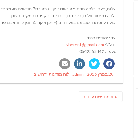
שלום, יש לי כלבה מקסימה בשם נייקי, גורה בת7 חודשים מעורבת עם כל טוב שמקנה לה אופי של כלבת שמירה.
כלבה טריטוריאלית, חשדנית, נבחנית ותוקפנית במקרה הצורך.
יכולה להסתדר טוב עם בעלי חיים (ייתכן וייקח לה זמן כי היא גם פחד
שם: יהודית ברנט
דוא"ל:
yberent@gmail.com
טלפון: 0542353442
Categories
Author
Posted
20 במרץ 2016
admin
לוח מודעות ודרושים
on
ניווט
פוסט
הבא
מחפשת עבודה
הבא: