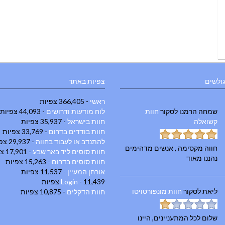
גולשים
צפיות באתר
ראשי
- 366,405 צפיות
שמחה הרמנו
לסקור
חוות
לוח מודעות ודרושים
- 44,093 צפיות
קשואלה
חוות בישראל
- 35,937 צפיות
חוות בודדים בדרום
- 33,769 צפיות
להתנדב או לעבוד בחווה
- 29,937 צפיות
חווה מקסימה , אנשים מדהימים
חוות סוסים ליד באר שבע
- 17,901 צפיות
נהננו מאוד
חוות סוסים בדרום
- 15,263 צפיות
אורחן המעיין
- 11,537 צפיות
- 11,439 צפיות
Login
ליאת
לסקור
חוות מונפורטויטו
חוות הדקלים
- 10,875 צפיות
שלום לכל המתעניינים, היינו