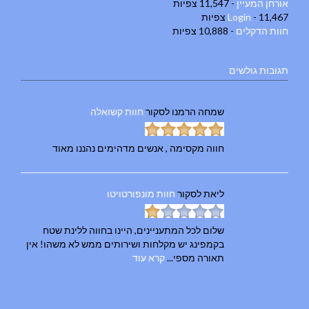
אורחן המעיין
- 11,547 צפיות
- 11,467 צפיות
Login
חוות הדקלים
- 10,888 צפיות
תגובות גולשים
שמחה הרמנו
לסקור
חוות קשואלה
חווה מקסימה , אנשים מדהימים נהננו מאוד
ליאת
לסקור
חוות מונפורטויטו
שלום לכל המתעניינים, היינו בחווה ללינת שטח
בקמפינג יש מקלחות ושירותים ממש לא משהו! אין
תאורה מספי...
קרא עוד