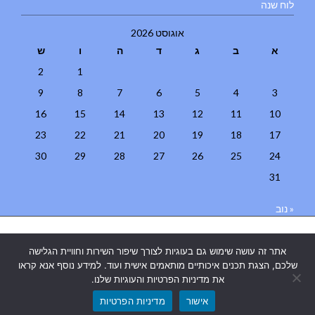
לוח שנה
אוגוסט 2026
א
ב
ג
ד
ה
ו
ש
2
1
9
8
7
6
5
4
3
16
15
14
13
12
11
10
23
22
21
20
19
18
17
30
29
28
27
26
25
24
31
« נוב
בניית אתרים
|
בניית אתרים באר שבע
|
בניית אתרים בבאר שבע
|
קידום
אתר זה עושה שימוש גם בעוגיות לצורך שיפור השירות וחוויית הגלישה
אתרים בבאר שבע
|
שלכם, הצגת תכנים איכותיים מותאמים אישית ועוד. למידע נוסף אנא קראו
את מדיניות הפרטיות והעוגיות שלנו.
אישור
מדיניות הפרטיות