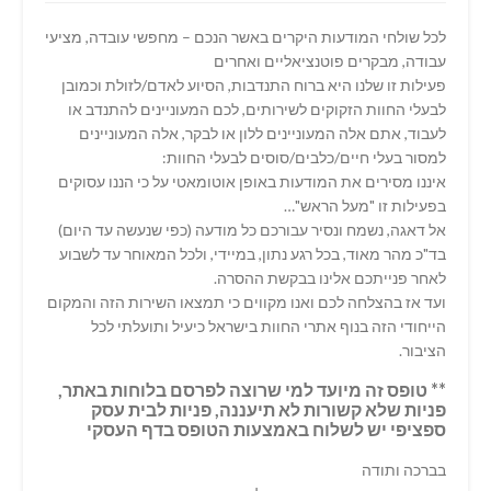
לכל שולחי המודעות היקרים באשר הנכם – מחפשי עובדה, מציעי
עבודה, מבקרים פוטנציאליים ואחרים
פעילות זו שלנו היא ברוח התנדבות, הסיוע לאדם/לזולת וכמובן
לבעלי החוות הזקוקים לשירותים, לכם המעוניינים להתנדב או
לעבוד, אתם אלה המעוניינים ללון או לבקר, אלה המעוניינים
למסור בעלי חיים/כלבים/סוסים לבעלי החוות:
איננו מסירים את המודעות באופן אוטומאטי על כי הננו עסוקים
בפעילות זו "מעל הראש"…
אל דאגה, נשמח ונסיר עבורכם כל מודעה (כפי שנעשה עד היום)
בד"כ מהר מאוד, בכל רגע נתון, במיידי, ולכל המאוחר עד לשבוע
לאחר פנייתכם אלינו בבקשת ההסרה.
ועד אז בהצלחה לכם ואנו מקווים כי תמצאו השירות הזה והמקום
הייחודי הזה בנוף אתרי החוות בישראל כיעיל ותועלתי לכל
הציבור.
** טופס זה מיועד למי שרוצה לפרסם בלוחות באתר,
פניות שלא קשורות לא תיעננה, פניות לבית עסק
ספציפי יש לשלוח באמצעות הטופס בדף העסקי
בברכה ותודה