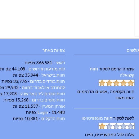
גולשים
צפיות באתר
ראשי
- 366,581 צפיות
שמחה הרמנו
לסקור
חוות
לוח מודעות ודרושים
- 44,108 צפיות
קשואלה
חוות בישראל
- 35,944 צפיות
חוות בודדים בדרום
- 33,776 צפיות
להתנדב או לעבוד בחווה
- 29,942 צפיות
חווה מקסימה , אנשים מדהימים
חוות סוסים ליד באר שבע
- 17,908 צפיות
נהננו מאוד
חוות סוסים בדרום
- 15,268 צפיות
אורחן המעיין
- 11,537 צפיות
- 11,448 צפיות
Login
ליאת
לסקור
חוות מונפורטויטו
חוות הדקלים
- 10,881 צפיות
שלום לכל המתעניינים, היינו