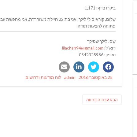
ביקרו בדף: 1,171
שלום, קוראים לי לילך ואני בת 22 חיילת משוחררת. אני מחפשת עבודה בחווה.
פתוחה להצעות תודה
שם: לילך שפיקר
דוא"ל:
lilachsh94@gmail.com
טלפון: 0542325986
Categories
Author
Posted
25 באוקטובר 2016
admin
לוח מודעות ודרושים
on
ניווט
פוסט
הבא
עבודה בחווה
הבא: