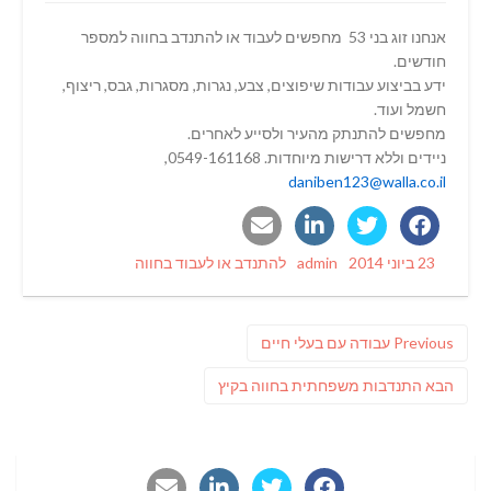
אנחנו זוג בני 53 מחפשים לעבוד או להתנדב בחווה למספר
חודשים.
ידע בביצוע עבודות שיפוצים, צבע, נגרות, מסגרות, גבס, ריצוף,
חשמל ועוד.
מחפשים להתנתק מהעיר ולסייע לאחרים.
ניידים וללא דרישות מיוחדות. 0549-161168,
daniben123@walla.co.il
Categories
Author
Posted
23 ביוני 2014
admin
להתנדב או לעבוד בחווה
on
ניווט
Previous
Previous
עבודה עם בעלי חיים
post:
פוסט
הבא
התנדבות משפחתית בחווה בקיץ
הבא: