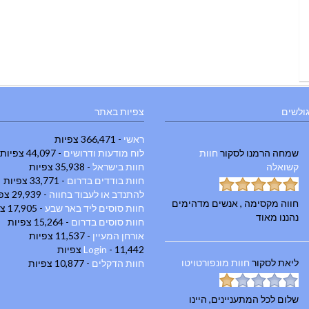
גולשים
צפיות באתר
ראשי
- 366,471 צפיות
שמחה הרמנו
לסקור
חוות
לוח מודעות ודרושים
- 44,097 צפיות
קשואלה
חוות בישראל
- 35,938 צפיות
חוות בודדים בדרום
- 33,771 צפיות
להתנדב או לעבוד בחווה
- 29,939 צפיות
חווה מקסימה , אנשים מדהימים
חוות סוסים ליד באר שבע
- 17,905 צפיות
נהננו מאוד
חוות סוסים בדרום
- 15,264 צפיות
אורחן המעיין
- 11,537 צפיות
- 11,442 צפיות
Login
ליאת
לסקור
חוות מונפורטויטו
חוות הדקלים
- 10,877 צפיות
שלום לכל המתעניינים, היינו