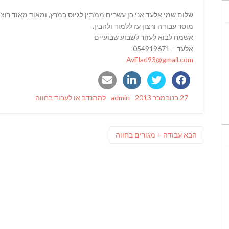
שלום שמי אלעד אני בן עשרים ממתין לגיוס במרץ, ומאוד מאוד רוצ
מוסר עבודה ורצון עז ללמוד ולהבין.
אשמח לבוא לעזור לשבוע שבועיים
אלעד – 054919671
AvElad93@gmail.com
Categories
Author
Posted
27 בנובמבר 2013
admin
להתנדב או לעבוד בחווה
on
ניווט
פוסט
הבא
עבודה + מגורים בחווה
הבא: