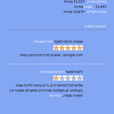
אורחן המעיין
- 11,537 צפיות
- 11,443 צפיות
Login
חוות הדקלים
- 10,879 צפיות
תגובות גולשים
שמחה הרמנו
לסקור
חוות קשואלה
חווה מקסימה , אנשים מדהימים נהננו מאוד
ליאת
לסקור
חוות מונפורטויטו
שלום לכל המתעניינים, היינו בחווה ללינת שטח
בקמפינג יש מקלחות ושירותים ממש לא משהו! אין
תאורה מספי...
קרא עוד