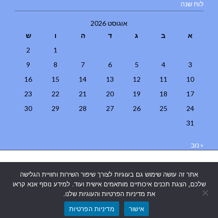
לוח שנה
אוגוסט 2026
א
ב
ג
ד
ה
ו
ש
2
1
9
8
7
6
5
4
3
16
15
14
13
12
11
10
23
22
21
20
19
18
17
30
29
28
27
26
25
24
31
« נוב
בניית אתרים
|
בניית אתרים באר שבע
|
בניית אתרים בבאר שבע
|
קידום
אתר זה עושה שימוש גם בעוגיות לצורך שיפור השירות וחוויית הגלישה
אתרים בבאר שבע
|
שלכם, הצגת תכנים איכותיים מותאמים אישית ועוד. למידע נוסף אנא קראו
את מדיניות הפרטיות והעוגיות שלנו.
אישור
מדיניות הפרטיות