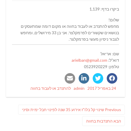
ביקרו בדף: 1,139
שלום!
מחפש להתנדב או לעבוד בחווה או מקום דומה שמתעסקים
בנושאים שקשורים לפרמקלצר. אני בן 33 מירושלים, ומחפש
לצבור ניסיון מעשי בפרמקלצר.
שם: אריאל
דוא"ל:
arielban@gmail.com
טלפון: 0523920229
Categories
Author
Posted
24 באפריל 2017
admin
להתנדב או לעבוד בחווה
on
ניווט
Previous
Previous
שינוי קל בלו"ז אירוע 35 שנה לפינוי חבל ימית וסיני
post:
פוסט
הבא
התנדבות בחווה
הבא: