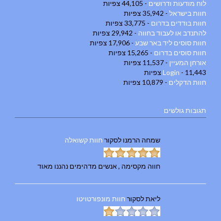
לוח מודעות ודרושים
- 44,105 צפיות
חוות בישראל
- 35,942 צפיות
חוות בודדים בדרום
- 33,775 צפיות
להתנדב או לעבוד בחווה
- 29,942 צפיות
חוות סוסים ליד באר שבע
- 17,906 צפיות
חוות סוסים בדרום
- 15,265 צפיות
אורחן המעיין
- 11,537 צפיות
- 11,443 צפיות
Login
חוות הדקלים
- 10,879 צפיות
תגובות גולשים
שמחה הרמנו
לסקור
חוות קשואלה
חווה מקסימה , אנשים מדהימים נהננו מאוד
ליאת
לסקור
חוות מונפורטויטו