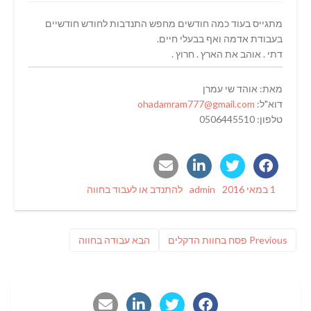
מתגייס בעוד כמה חודשים מחפש התנדבות לחודש חודשיים
בעבודת אדמה ואף בבעלי חיים.
דתי . אוהב את הארץ . חרוץ .
מאת: אוהד שי עמרן
דוא"ל:
ohadamram777@gmail.com
טלפון: 0506445510
Categories
Author
Posted
1 במאי 2016
admin
להתנדב או לעבוד בחווה
on
ניווט
Previous
פוסט
Previous
פסח בחוות הדקלים
הבא
עבודה בחווה
post:
הבא: