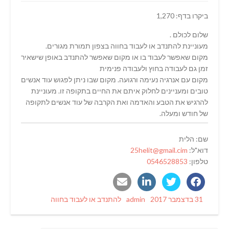
ביקרו בדף: 1,270
שלום לכולם .
מעוניינת להתנדב או לעבוד בחווה בצפון תמורת מגורים.
מקום שאפשר לעבוד בו או מקום שאפשר להתנדב באופן שישאיר
זמן גם לעבודה בחוץ ולעבודה פנימית
מקום עם אנרגיה נעימה ורגועה. מקום שבו ניתן לפגוש עוד אנשים
טובים ומעניינים לחלוק איתם את החיים בתקופה זו. מעוניינת
להרגיש את הטבע והאדמה ואת הקרבה של עוד אנשים לתקופה
של חודש ומעלה.
שם: הלית
דוא"ל:
25helit@gmail.cim
טלפון:
0546528853
Categories
Author
Posted
31 בדצמבר 2017
admin
להתנדב או לעבוד בחווה
on
ניווט