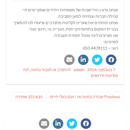
אנחנו גרעין התיישבות של משפחות ויחידים שמקיימים חיי
קהילה חברות וצמיחה למען הסביבה.
אנחנו פותחים את שערינו לקליטת מתנדבים שיעזרו לנו להמשיך
בבניית המקום בתחומיהקיימות, הבנייה, נוי, חינוך ועוד.
אנו מציעים לינה ואוכל תמורת העבודה.
לפרטים:
רועי – 050-4478111
Categories
Author
Posted
7 בנובמבר 2016
admin
להתנדב או לעבוד בחווה
,
לוח
on
מודעות ודרושים
ניווט
Previous
פוסט
Previous
עבודה בחווה או / ועם בעלי חיים
הבא
כלב שמירה
post:
הבא: