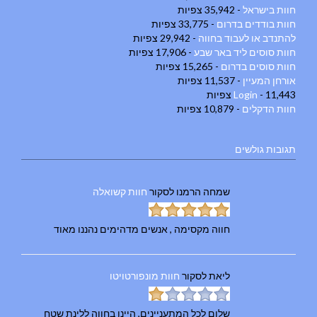
חוות בישראל
- 35,942 צפיות
חוות בודדים בדרום
- 33,775 צפיות
להתנדב או לעבוד בחווה
- 29,942 צפיות
חוות סוסים ליד באר שבע
- 17,906 צפיות
חוות סוסים בדרום
- 15,265 צפיות
אורחן המעיין
- 11,537 צפיות
- 11,443 צפיות
Login
חוות הדקלים
- 10,879 צפיות
תגובות גולשים
שמחה הרמנו
לסקור
חוות קשואלה
חווה מקסימה , אנשים מדהימים נהננו מאוד
ליאת
לסקור
חוות מונפורטויטו
שלום לכל המתעניינים, היינו בחווה ללינת שטח