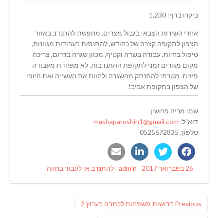
ביקרו בדף: 1,230
אחרי השירות הצבאי בגבול מצרים, מחפשת להתנדב באזור
הצפון לתקופה קצרה של כחודש, להתנסות בעבודות מגוונות,
טיפול בחיות, עבודה בשדה וקטיף. מכוון שגרה בדרום, צריכה
מקום מגורים זמני לתקופת ההתנדבות. לא מפחדת מעבודה
פיזית. מטרתי להתנתק מהשגרה ולחוות את העשייה ואת היופי
של הצפון בתקופת אביב!
שם: מריה פרושין
דוא"ל:
mashaparoshin1@gmail.com
טלפון: 0525672835
Categories
Author
Posted
26 בפברואר 2017
admin
להתנדב או לעבוד בחווה
on
ניווט
Previous
Previous
דרושות משפחות לכתבה בערוץ 2
post: