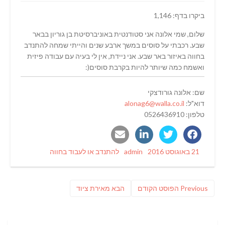
ביקרו בדף: 1,146
שלום, שמי אלונה אני סטודנטית באוניברסיטת בן גוריון בבאר
שבע. רכבתי על סוסים במשך ארבע שנים והייתי שמחה להתנדב
בחווה באיזור באר שבע. אני ניידת, אין לי בעיה עם עבודה פיזית
ואשמח כמה שיותר להיות בקרבת סוסים(:
שם: אלונה גורודצקי
דוא"ל:
alonag6@walla.co.il
טלפון: 0526436910
Categories
Author
Posted
21 באוגוסט 2016
admin
להתנדב או לעבוד בחווה
on
ניווט
Previous
פוסט
Previous
הפוסט הקודם
הבא
מאירת ציוד
post:
הבא: