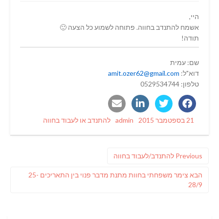
היי,
אשמח להתנדב בחווה. פתוחה לשמוע כל הצעה 🙂
תודה!
שם: עמית
דוא"ל:
amit.ozer62@gmail.com
טלפון: 0529534744
Categories
Author
Posted
21 בספטמבר 2015
admin
להתנדב או לעבוד בחווה
on
ניווט
Previous
Previous
להתנדב/לעבוד בחווה
post:
פוסט
הבא
צימר משפחתי בחוות מתנת מדבר פנוי בין התאריכים 25-
הבא:
28/9