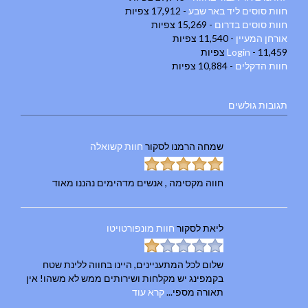
חוות סוסים ליד באר שבע
- 17,912 צפיות
חוות סוסים בדרום
- 15,269 צפיות
אורחן המעיין
- 11,540 צפיות
- 11,459 צפיות
Login
חוות הדקלים
- 10,884 צפיות
תגובות גולשים
שמחה הרמנו
לסקור
חוות קשואלה
חווה מקסימה , אנשים מדהימים נהננו מאוד
ליאת
לסקור
חוות מונפורטויטו
שלום לכל המתעניינים, היינו בחווה ללינת שטח
בקמפינג יש מקלחות ושירותים ממש לא משהו! אין
תאורה מספי...
קרא עוד