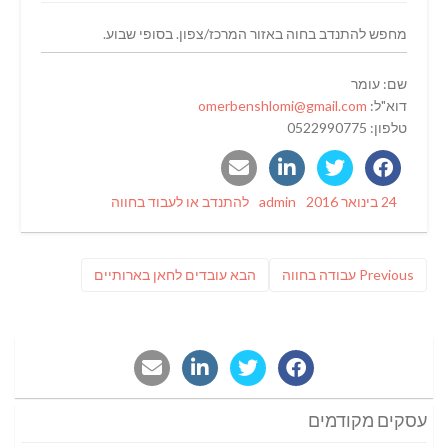
מחפש להתנדב בחוה באזור המרכז/צפון. בסופי שבוע.
שם: עומר
דוא"ל:
omerbenshlomi@gmail.com
טלפון: 0522990775
Categories
Author
Posted
24 בינואר 2016
admin
להתנדב או לעבוד בחווה
on
ניווט
Previous
פוסט
Previous
עבודה בחווה
הבא
עובדים לחאן בארותיים
post:
הבא:
עסקים מקודמים