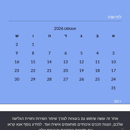
לוח שנה
אוגוסט 2026
א
ב
ג
ד
ה
ו
ש
2
1
9
8
7
6
5
4
3
16
15
14
13
12
11
10
23
22
21
20
19
18
17
30
29
28
27
26
25
24
31
« נוב
בניית אתרים
|
בניית אתרים באר שבע
|
בניית אתרים בבאר שבע
|
קידום
אתר זה עושה שימוש גם בעוגיות לצורך שיפור השירות וחוויית הגלישה
אתרים בבאר שבע
|
שלכם, הצגת תכנים איכותיים מותאמים אישית ועוד. למידע נוסף אנא קראו