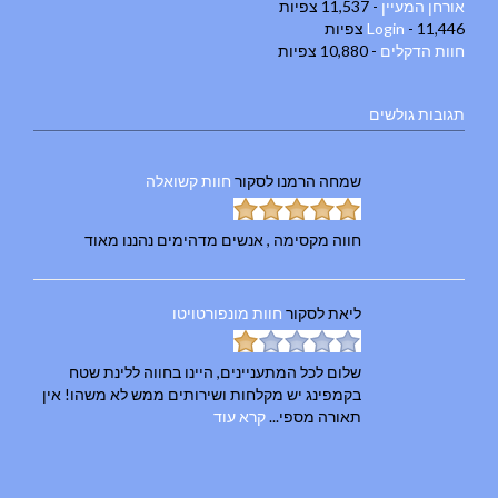
אורחן המעיין
- 11,537 צפיות
- 11,446 צפיות
Login
חוות הדקלים
- 10,880 צפיות
תגובות גולשים
שמחה הרמנו
לסקור
חוות קשואלה
חווה מקסימה , אנשים מדהימים נהננו מאוד
ליאת
לסקור
חוות מונפורטויטו
שלום לכל המתעניינים, היינו בחווה ללינת שטח
בקמפינג יש מקלחות ושירותים ממש לא משהו! אין
תאורה מספי...
קרא עוד