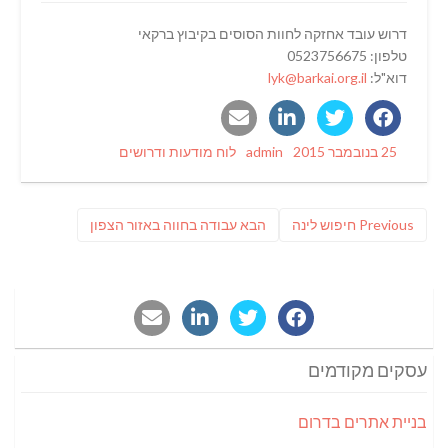
דרוש עובד אחזקה לחוות הסוסים בקיבוץ ברקאי
טלפון: 0523756675
דוא"ל:
lyk@barkai.org.il
Categories
Author
Posted
25 בנובמבר 2015
admin
לוח מודעות ודרושים
on
ניווט
Previous
פוסט
Previous
חיפוש לינה
הבא
עבודה בחווה באזור הצפון
post:
הבא:
עסקים מקודמים
בניית אתרים בדרום