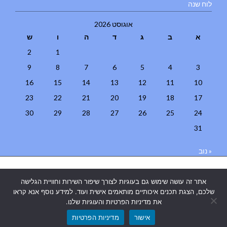
לוח שנה
אוגוסט 2026
א
ב
ג
ד
ה
ו
ש
2
1
9
8
7
6
5
4
3
16
15
14
13
12
11
10
23
22
21
20
19
18
17
30
29
28
27
26
25
24
31
« נוב
בניית אתרים
|
בניית אתרים באר שבע
|
בניית אתרים בבאר שבע
|
קידום
אתר זה עושה שימוש גם בעוגיות לצורך שיפור השירות וחוויית הגלישה
אתרים בבאר שבע
|
שלכם, הצגת תכנים איכותיים מותאמים אישית ועוד. למידע נוסף אנא קראו
את מדיניות הפרטיות והעוגיות שלנו.
אישור
מדיניות הפרטיות