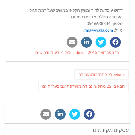
דרוש עובד/ת לדיר ומשק חקלאי במושב שעל רמת הגולן.
העבודה כוללת מגורים במקום.
טלפון: 0546638844
מייל:
jrma@walla.com
Categories
Author
Posted
19 בפברואר 2015
admin
לוח מודעות ודרושים
on
ניווט
Previous
Previous
התנדבות\עבודה
post:
פוסט
הבא
בן 22 מחפש עבודה מועדפת עם בעלי חיים
הבא:
עסקים מקודמים