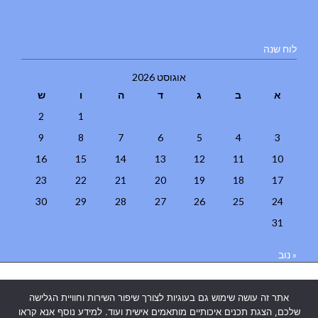
לוח שנה
אוגוסט 2026
א
ב
ג
ד
ה
ו
ש
2
1
9
8
7
6
5
4
3
16
15
14
13
12
11
10
23
22
21
20
19
18
17
30
29
28
27
26
25
24
31
« נוב
בניית אתרים
|
בניית אתרים באר שבע
|
בניית אתרים בבאר שבע
|
קידום
אתר זה עושה שימוש גם בעוגיות לצורך שיפור השירות וחוויית הגלישה
אתרים בבאר שבע
|
שלכם, הצגת תכנים איכותיים מותאמים אישית ועוד. למידע נוסף אנא קראו