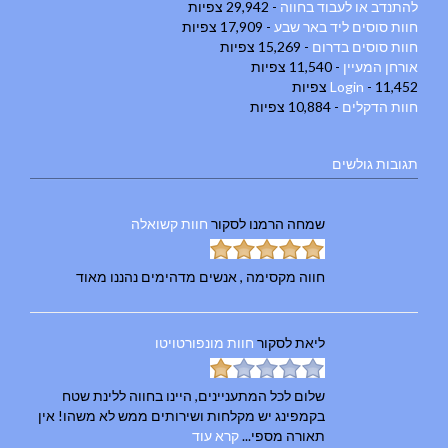
להתנדב או לעבוד בחווה
- 29,942 צפיות
חוות סוסים ליד באר שבע
- 17,909 צפיות
חוות סוסים בדרום
- 15,269 צפיות
אורחן המעיין
- 11,540 צפיות
- 11,452 צפיות
Login
חוות הדקלים
- 10,884 צפיות
תגובות גולשים
שמחה הרמנו
לסקור
חוות קשואלה
חווה מקסימה , אנשים מדהימים נהננו מאוד
ליאת
לסקור
חוות מונפורטויטו
שלום לכל המתעניינים, היינו בחווה ללינת שטח
בקמפינג יש מקלחות ושירותים ממש לא משהו! אין
תאורה מספי...
קרא עוד