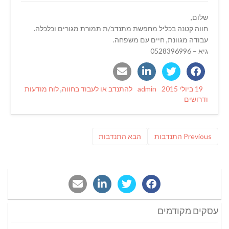
שלום,
חווה קטנה בכליל מחפשת מתנדב/ת תמורת מגורים וכלכלה.
עבודה מגוונת, חיים עם משפחה.
גיא – 0528396996
Categories
Author
Posted
19 ביולי 2015
admin
להתנדב או לעבוד בחווה
,
לוח מודעות
on
ודרושים
ניווט
Previous
פוסט
Previous
התנדבות
הבא
התנדבות
post:
הבא:
עסקים מקודמים