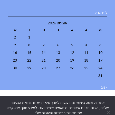
לוח שנה
אוגוסט 2026
א
ב
ג
ד
ה
ו
ש
2
1
9
8
7
6
5
4
3
16
15
14
13
12
11
10
23
22
21
20
19
18
17
30
29
28
27
26
25
24
31
« נוב
בניית אתרים
|
בניית אתרים באר שבע
|
בניית אתרים בבאר שבע
|
קידום
אתר זה עושה שימוש גם בעוגיות לצורך שיפור השירות וחוויית הגלישה
אתרים בבאר שבע
|
שלכם, הצגת תכנים איכותיים מותאמים אישית ועוד. למידע נוסף אנא קראו
את מדיניות הפרטיות והעוגיות שלנו.