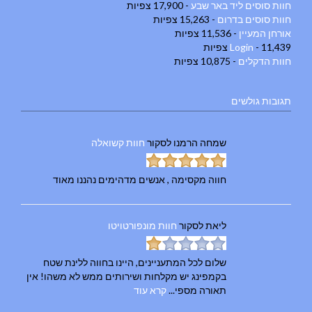
חוות סוסים ליד באר שבע
- 17,900 צפיות
חוות סוסים בדרום
- 15,263 צפיות
אורחן המעיין
- 11,536 צפיות
- 11,439 צפיות
Login
חוות הדקלים
- 10,875 צפיות
תגובות גולשים
שמחה הרמנו
לסקור
חוות קשואלה
חווה מקסימה , אנשים מדהימים נהננו מאוד
ליאת
לסקור
חוות מונפורטויטו
שלום לכל המתעניינים, היינו בחווה ללינת שטח
בקמפינג יש מקלחות ושירותים ממש לא משהו! אין
תאורה מספי...
קרא עוד