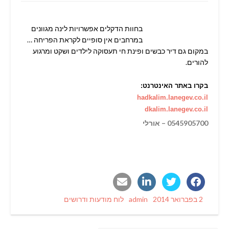
בחוות הדקלים אפשרויות לינה מגוונים
במרחבים אין סופיים לקראת הפריחה …
במקום גם דיר כבשים ופינת חי תעסוקה לילדים ושקט ומרגוע
להורים.
בקרו באתר האינטרנט:
hadkalim.lanegev.co.il
dkalim.lanegev.co.il
0545905700 – אורלי
Categories
Author
Posted
2 בפברואר 2014
admin
לוח מודעות ודרושים
on
ניווט