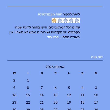
ליאת
לסקור
חוות מונפורטויטו
שלום לכל המתעניינים, היינו בחווה ללינת שטח
בקמפינג יש מקלחות ושירותים ממש לא משהו! אין
תאורה מספי...
קרא עוד
לוח שנה
אוגוסט 2026
א
ב
ג
ד
ה
ו
ש
2
1
9
8
7
6
5
4
3
16
15
14
13
12
11
10
23
22
21
20
19
18
17
30
29
28
27
26
25
24