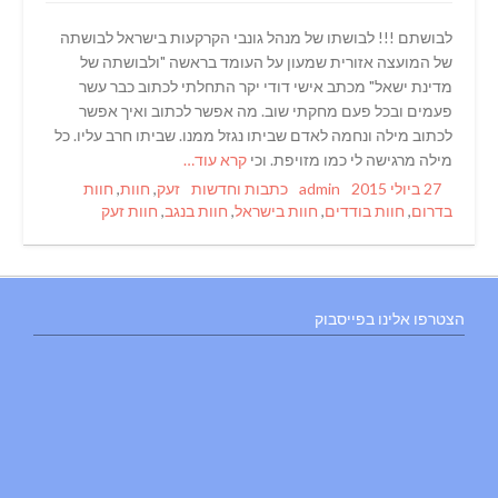
לבושתם !!! לבושתו של מנהל גונבי הקרקעות בישראל לבושתה
של המועצה אזורית שמעון על העומד בראשה "ולבושתה של
מדינת ישאל" מכתב אישי דודי יקר התחלתי לכתוב כבר עשר
פעמים ובכל פעם מחקתי שוב. מה אפשר לכתוב ואיך אפשר
לכתוב מילה ונחמה לאדם שביתו נגזל ממנו. שביתו חרב עליו. כל
מילה מרגישה לי כמו מזויפת. וכי
קרא עוד…
Tags
Categories
Author
Posted
27 ביולי 2015
admin
כתבות וחדשות
זעק
,
חוות
,
חוות
on
בדרום
,
חוות בודדים
,
חוות בישראל
,
חוות בנגב
,
חוות זעק
הצטרפו אלינו בפייסבוק